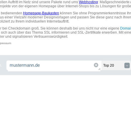
uellen Auftritt im Netz sind unsere Pakete rund ums
Webhosting
: Maßgeschneiderte A
tprojekte von der eigenen Homepage über Internet-Shops bis zu Lösungen für gr
zu bedienenden
Homepage-Baukasten
können Sie ohne Programmierkenntnisse Ihre
aus einer Vielzahl moderner Designvorlagen und passen Sie diese ganz nach Ihre
ziert zu Ihrem individuellen Internetauftritt.
ir bei Checkdomain groß. Sie können deshalb bei uns nicht nur eine eigene
Domai
 sich auch über das Thema SSL informieren und SSL-Zertifikate erwerben. Mit ein
zer und signalisieren Vertrauenswürdigkeit.
pressum
.
Top 20